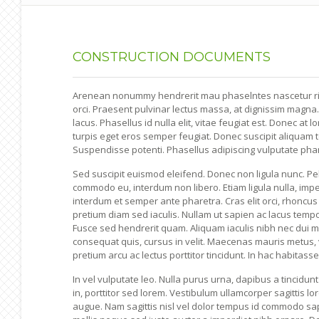
CONSTRUCTION
DOCUMENTS
Arenean nonummy hendrerit mau phaselntes nascetur ridic 
orci. Praesent pulvinar lectus massa, at dignissim magna.
lacus. Phasellus id nulla elit, vitae feugiat est. Donec at 
turpis eget eros semper feugiat. Donec suscipit aliquam te
Suspendisse potenti. Phasellus adipiscing vulputate pharet
Sed suscipit euismod eleifend. Donec non ligula nunc. P
commodo eu, interdum non libero. Etiam ligula nulla, imp
interdum et semper ante pharetra. Cras elit orci, rhoncus 
pretium diam sed iaculis. Nullam ut sapien ac lacus tempo
Fusce sed hendrerit quam. Aliquam iaculis nibh nec dui mal
consequat quis, cursus in velit. Maecenas mauris metus,
pretium arcu ac lectus porttitor tincidunt. In hac habitass
In vel vulputate leo. Nulla purus urna, dapibus a tincidun
in, porttitor sed lorem. Vestibulum ullamcorper sagittis l
augue. Nam sagittis nisl vel dolor tempus id commodo sap