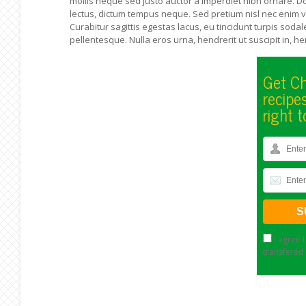
mollis neque sed justo auctor a imperdiet nibh ornare. D
lectus, dictum tempus neque. Sed pretium nisl nec enim viv
Curabitur sagittis egestas lacus, eu tincidunt turpis soda
pellentesque. Nulla eros urna, hendrerit ut suscipit in, h
Get Ch
recipe
right t
I agree 
transfered