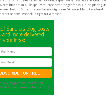
onec rutrum sodales quam, ut tincidunt sapien venenatis vitae. Aliquam s
erra bibendum. Nulla ipsum mi, consectetur eget facilisis in, adipiscing ut 
les vestibulum. Donec pretium lacinia dignissim. Vivamus blandit eleifend
endrerit at enim. Phasellus eget nulla massa.
ef Sandra's blog posts,
s and more delivered
o your inbox.
to have my personal information
 to MailChimp (
more information
)