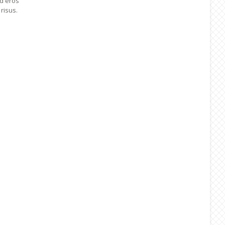
ed eros
risus.