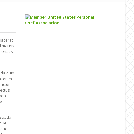
lacerat
d mauris
enenatis
ada quis
at enim
auctor
ectus.
 non
se
lesuada
eque
isque