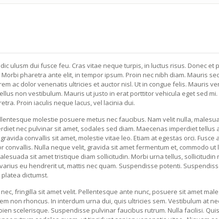
ulusm dui fusce feu. Cras vitae neque turpis, in luctus risus. Donec et p
 Morbi pharetra ante elit, in tempor ipsum. Proin nec nibh diam. Mauris se
lorem ac dolor venenatis ultricies et auctor nisl. Ut in congue felis. Mauris v
llus non vestibulum. Mauris ut justo in erat porttitor vehicula eget sed mi.
ra. Proin iaculis neque lacus, vel lacinia dui.
ellentesque molestie posuere metus nec faucibus. Nam velit nulla, malesu
erdiet nec pulvinar sit amet, sodales sed diam. Maecenas imperdiet tellus 
gravida convallis sit amet, molestie vitae leo. Etiam at egestas orci. Fusce 
r convallis. Nulla neque velit, gravida sit amet fermentum et, commodo ut l
esuada sit amet tristique diam sollicitudin. Morbi urna tellus, sollicitudin
 varius eu hendrerit ut, mattis nec quam. Suspendisse potenti. Suspendis
e platea dictumst.
t nec, fringilla sit amet velit. Pellentesque ante nunc, posuere sit amet ma
orem non rhoncus. In interdum urna dui, quis ultricies sem. Vestibulum at n
ien scelerisque. Suspendisse pulvinar faucibus rutrum. Nulla facilisi. Qu