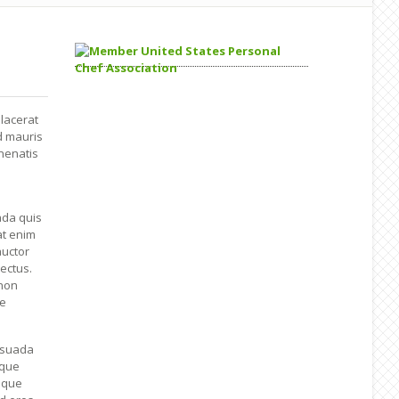
lacerat
d mauris
enenatis
ada quis
at enim
auctor
ectus.
 non
se
lesuada
eque
isque