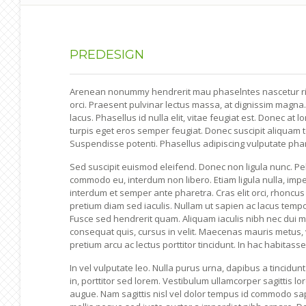
PREDESIGN
Arenean nonummy hendrerit mau phaselntes nascetur ridic 
orci. Praesent pulvinar lectus massa, at dignissim magna.
lacus. Phasellus id nulla elit, vitae feugiat est. Donec at 
turpis eget eros semper feugiat. Donec suscipit aliquam te
Suspendisse potenti. Phasellus adipiscing vulputate pharet
Sed suscipit euismod eleifend. Donec non ligula nunc. P
commodo eu, interdum non libero. Etiam ligula nulla, imp
interdum et semper ante pharetra. Cras elit orci, rhoncus 
pretium diam sed iaculis. Nullam ut sapien ac lacus tempo
Fusce sed hendrerit quam. Aliquam iaculis nibh nec dui mal
consequat quis, cursus in velit. Maecenas mauris metus,
pretium arcu ac lectus porttitor tincidunt. In hac habitass
In vel vulputate leo. Nulla purus urna, dapibus a tincidun
in, porttitor sed lorem. Vestibulum ullamcorper sagittis l
augue. Nam sagittis nisl vel dolor tempus id commodo sap