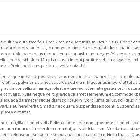
ulusm dui fusce feu. Cras vitae neque turpis, in luctus risus. Donec et p
 Morbi pharetra ante elit, in tempor ipsum. Proin nec nibh diam. Mauris se
lorem ac dolor venenatis ultricies et auctor nisl. Ut in congue felis. Mauris v
llus non vestibulum. Mauris ut justo in erat porttitor vehicula eget sed mi.
ra. Proin iaculis neque lacus, vel lacinia dui.
ellentesque molestie posuere metus nec faucibus. Nam velit nulla, malesu
erdiet nec pulvinar sit amet, sodales sed diam. Maecenas imperdiet tellus 
gravida convallis sit amet, molestie vitae leo. Etiam at egestas orci. Fusce 
r convallis. Nulla neque velit, gravida sit amet fermentum et, commodo ut l
esuada sit amet tristique diam sollicitudin. Morbi urna tellus, sollicitudin
 varius eu hendrerit ut, mattis nec quam. Suspendisse potenti. Suspendis
e platea dictumst.
t nec, fringilla sit amet velit. Pellentesque ante nunc, posuere sit amet ma
orem non rhoncus. In interdum urna dui, quis ultricies sem. Vestibulum at n
ien scelerisque. Suspendisse pulvinar faucibus rutrum. Nulla facilisi. Qu