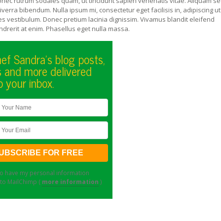
onec rutrum sodales quam, ut tincidunt sapien venenatis vitae. Aliquam s
erra bibendum. Nulla ipsum mi, consectetur eget facilisis in, adipiscing ut 
les vestibulum. Donec pretium lacinia dignissim. Vivamus blandit eleifend
endrerit at enim. Phasellus eget nulla massa.
ef Sandra's blog posts,
s and more delivered
o your inbox.
to have my personal information
 to MailChimp (
more information
)