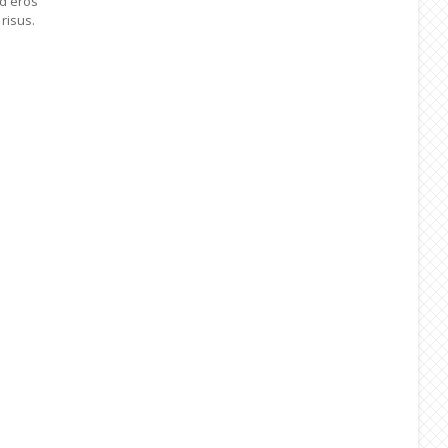
ed eros
risus.