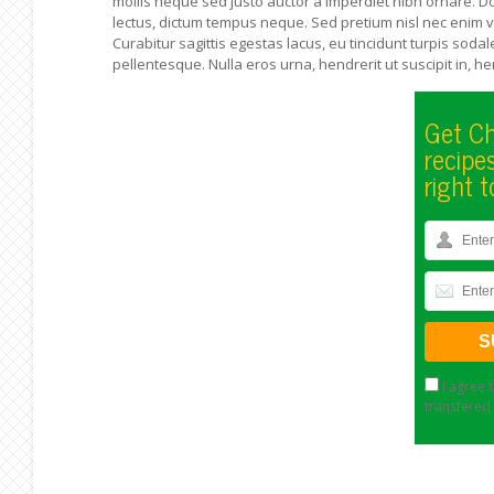
mollis neque sed justo auctor a imperdiet nibh ornare. D
lectus, dictum tempus neque. Sed pretium nisl nec enim viv
Curabitur sagittis egestas lacus, eu tincidunt turpis soda
pellentesque. Nulla eros urna, hendrerit ut suscipit in, h
Get Ch
recipe
right t
I agree 
transfered